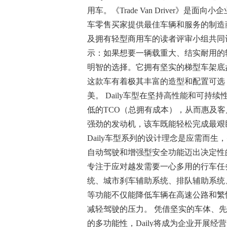
用车。《Trade Van Driver》
车零售买家提供最佳车辆和服务的制造
及拥有轻型商用车的读者评审小组共同评
示：如果想要一辆载重大、结实耐用的轻
明智的选择。它拥有坚实的梯型车架底
这款车有着极其丰富的造型和配置可选
美。 Daily车型在坚持高性能和可
低的TCO（总拥有成本），从而惠及
强劲的发动机，该车既能轻松完成最艰
Daily车型系列的设计理念是应需而
自动驾驶和增强型安全功能迈出决定性
专注于应对越发需要一心多用的行车任
统、城市刹车辅助系统、排队辅助系统
等功能不仅能降低车辆在高速公路和繁
减轻驾驶的压力。 凭借坚实的车体、
的多功能性，Daily将成为企业开展经