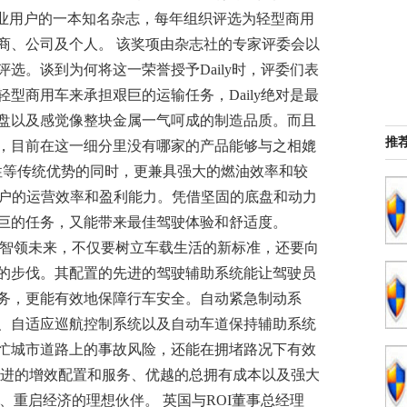
是面向小企业用户的一本知名杂志，每年组织评选为轻型商用
商、公司及个人。 该奖项由杂志社的专家评委会以
选。谈到为何将这一荣誉授予Daily时，评委们表
型商用车来承担艰巨的运输任务，Daily绝对是最
盘以及感觉像整块金属一气呵成的制造品质。而且
推
，目前在这一细分里没有哪家的产品能够与之相媲
持续性等传统优势的同时，更兼具强大的燃油效率和较
客户的运营效率和盈利能力。凭借坚固的底盘和动力
巨的任务，又能带来最佳驾驶体验和舒适度。
生，智领未来，不仅要树立车载生活的新标准，还要向
的步伐。其配置的先进的驾驶辅助系统能让驾驶员
务，更能有效地保障行车安全。自动紧急制动系
、自适应巡航控制系统以及自动车道保持辅助系统
忙城市道路上的事故风险，还能在拥堵路况下有效
先进的增效配置和服务、优越的总拥有成本以及强大
营、重启经济的理想伙伴。 英国与ROI董事总经理